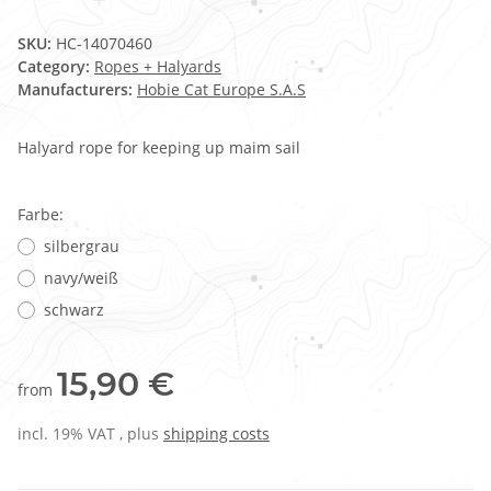
SKU:
HC-14070460
Category:
Ropes + Halyards
Manufacturers:
Hobie Cat Europe S.A.S
Halyard rope for keeping up maim sail
Farbe:
silbergrau
navy/weiß
schwarz
15,90 €
from
incl. 19% VAT , plus
shipping costs