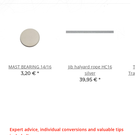
MAST BEARING 14/16
Jib halyard rope HC16
silver
Tra
3,20 €
*
39,95 €
*
Expert advice, individual conversions and valuable tips