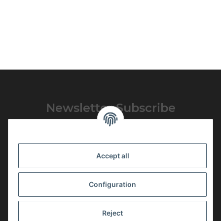
Newsletter Subscribe
Please email me the latest information on your product portfolio
regularly and in accordance with your data
privacy notice
. I
recognise that I can revoke my permission to receive said emails at
Accept all
any time.
Subscribe
Configuration
Newsletter Subscribe
Reject
More Informations