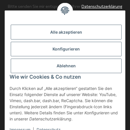
Bitte senden Sie mir entsprechend Ihrer
Datenschutzerklärung
regelmäßig und jederzeit widerruflich Informationen zu Ihrem
Produktsortiment per E-Mail zu.
Alle akzeptieren
Abonnieren
Newsletter Abonnieren
Konfigurieren
News: Monate mit Beiträgen
Ablehnen
Weitere Informationen
Wie wir Cookies & Co nutzen
Gesetzliche Informationen
Durch Klicken auf „Alle akzeptieren“ gestatten Sie den
Einsatz folgender Dienste auf unserer Website: YouTube,
Vimeo, dash.bar, dash.bar, ReCaptcha. Sie können die
Einstellung jederzeit ändern (Fingerabdruck-Icon links
unten). Weitere Details finden Sie unter
Konfigurieren
und
in unserer
Datenschutzerklärung
.
* Alle Preise inkl. gesetzlicher USt., zzgl.
Versand
Impressum
|
Datenschutz