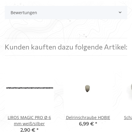
Bewertungen
Kunden kauften dazu folgende Artikel:
LIROS MAGIC PRO Ø 6
Delrinschraube HOBIE
Sch
mm weiß/silber
6,99 €
*
2,90 €
*