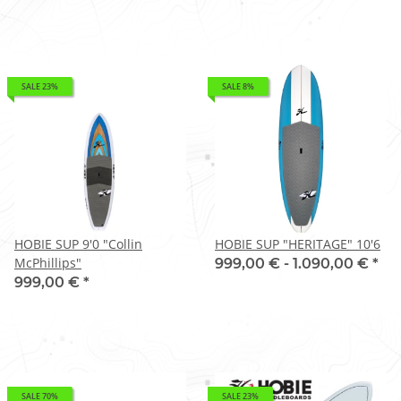
SALE 23%
SALE 8%
HOBIE SUP 9'0 "Collin
HOBIE SUP "HERITAGE" 10'6
McPhillips"
999,00 € -
1.090,00 €
*
999,00 €
*
SALE 70%
SALE 23%