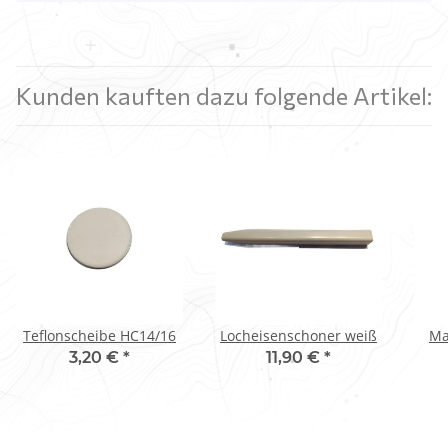
Kunden kauften dazu folgende Artikel:
Teflonscheibe HC14/16
Locheisenschoner weiß
Ma
3,20 €
*
11,90 €
*