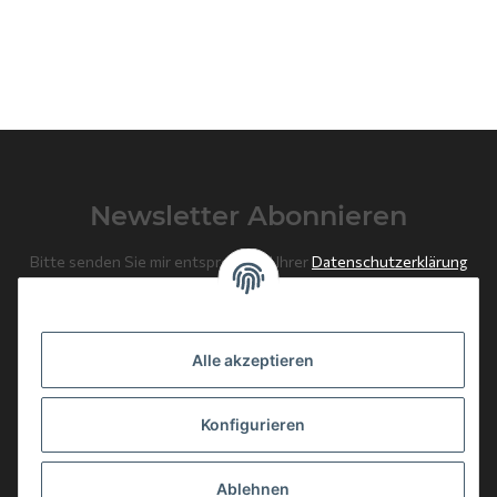
Newsletter Abonnieren
Bitte senden Sie mir entsprechend Ihrer
Datenschutzerklärung
regelmäßig und jederzeit widerruflich Informationen zu Ihrem
Produktsortiment per E-Mail zu.
Alle akzeptieren
Abonnieren
Newsletter Abonnieren
Konfigurieren
News: Monate mit Beiträgen
Ablehnen