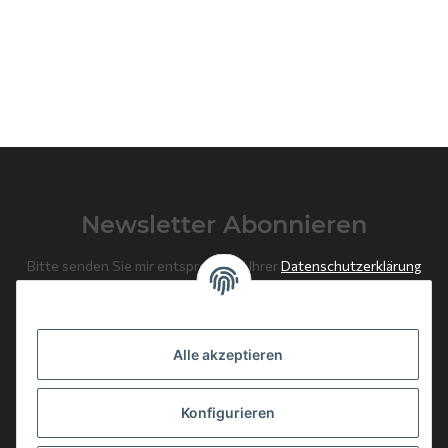
Newsletter Abonnieren
Bitte senden Sie mir entsprechend Ihrer
Datenschutzerklärung
regelmäßig und jederzeit widerruflich Informationen zu Ihrem
Produktsortiment per E-Mail zu.
Alle akzeptieren
Abonnieren
Newsletter Abonnieren
Konfigurieren
News: Monate mit Beiträgen