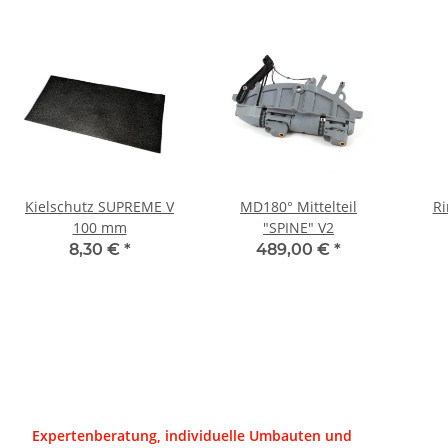
Kielschutz SUPREME V
MD180° Mittelteil
Ri
100 mm
"SPINE" V2
8,30 €
*
489,00 €
*
Expertenberatung, individuelle Umbauten und