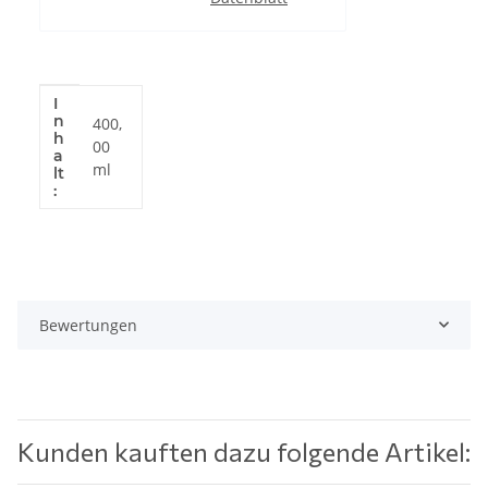
I
Produkteigenschaft
Wert
n
400,
h
00
a
ml
lt
:
Bewertungen
Kunden kauften dazu folgende Artikel: