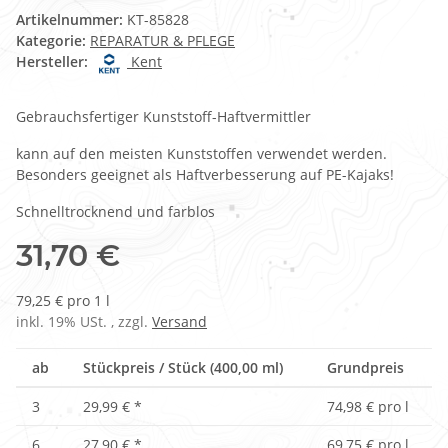
Artikelnummer:
KT-85828
Kategorie:
REPARATUR & PFLEGE
Hersteller:
Kent
Gebrauchsfertiger Kunststoff-Haftvermittler
kann auf den meisten Kunststoffen verwendet werden.
Besonders geeignet als Haftverbesserung auf PE-Kajaks!
Schnelltrocknend und farblos
31,70 €
79,25 € pro 1 l
inkl. 19% USt. , zzgl.
Versand
ab
Stückpreis / Stück (400,00 ml)
Grundpreis
3
29,99 €
*
74,98 € pro l
6
27,90 €
*
69,75 € pro l