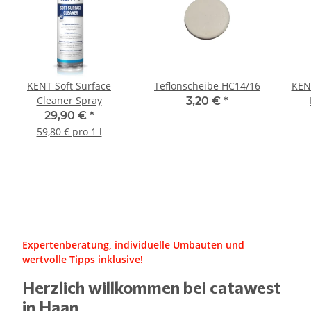
KENT Soft Surface
Teflonscheibe HC14/16
KENT
Cleaner Spray
3,20 €
*
29,90 €
*
59,80 € pro 1 l
Expertenberatung, individuelle Umbauten und
wertvolle Tipps inklusive!
Herzlich willkommen bei catawest
in Haan