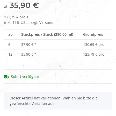
35,90 €
ab
123,79 € pro 1 l
inkl. 19% USt. , zzgl.
Versand
ab
Stückpreis / Stück (290,00 ml)
Grundpreis
6
37,90 €
*
130,69 € pro l
12
35,90 €
*
123,79 € pro l
Sofort verfügbar
x
Dieser Artikel hat Variationen. Wählen Sie bitte die
gewünschte Variation aus.