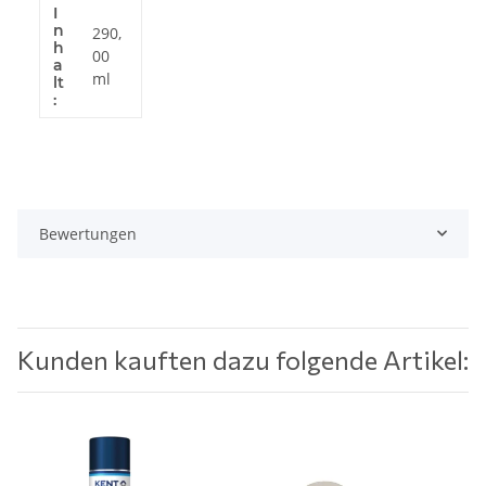
I
Produkteigenschaft
Wert
n
290,
h
00
a
ml
lt
:
Bewertungen
Kunden kauften dazu folgende Artikel: