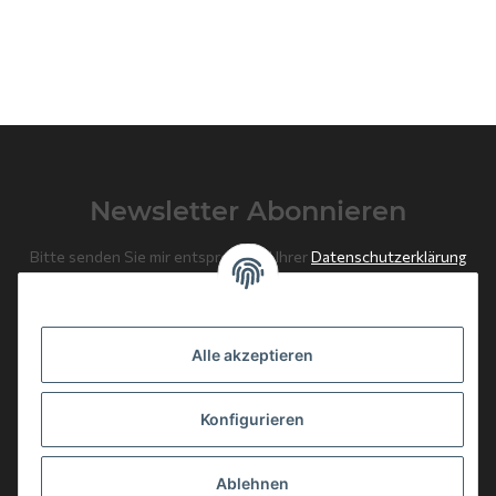
Newsletter Abonnieren
Bitte senden Sie mir entsprechend Ihrer
Datenschutzerklärung
regelmäßig und jederzeit widerruflich Informationen zu Ihrem
Produktsortiment per E-Mail zu.
Alle akzeptieren
Abonnieren
Newsletter Abonnieren
Konfigurieren
News: Monate mit Beiträgen
Ablehnen