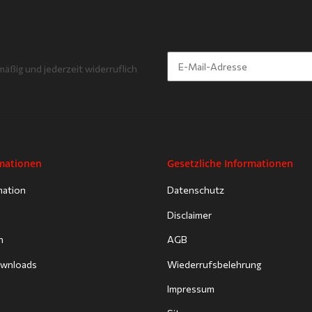
mäßig und jederzeit widerruflich
Newsletter Abonnieren
rmationen
Gesetzliche Informationen
mation
Datenschutz
Disclaimer
n
AGB
Downloads
Wiederrufsbelehrung
Impressum