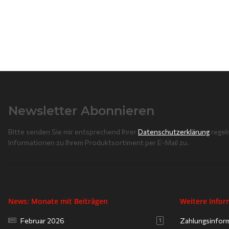
Newsletter Abonnieren
Bitte senden Sie mir entsprechend Ihrer
Datenschutzerklärung
regel
Informationen zu Ihrem Produktsortiment per E-Mail zu.
News: Monate mit Beiträgen
Weitere Info
Februar 2026
Zahlungsinfor
1