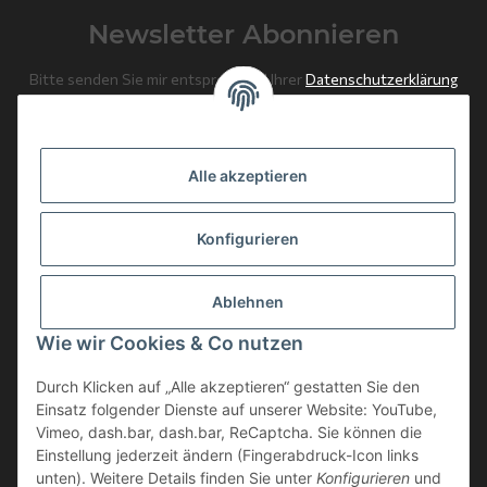
Newsletter Abonnieren
Bitte senden Sie mir entsprechend Ihrer
Datenschutzerklärung
regelmäßig und jederzeit widerruflich Informationen zu Ihrem
Produktsortiment per E-Mail zu.
Alle akzeptieren
Abonnieren
Newsletter Abonnieren
Konfigurieren
News: Monate mit Beiträgen
Ablehnen
Weitere Informationen
Wie wir Cookies & Co nutzen
Gesetzliche Informationen
Durch Klicken auf „Alle akzeptieren“ gestatten Sie den
Einsatz folgender Dienste auf unserer Website: YouTube,
Vimeo, dash.bar, dash.bar, ReCaptcha. Sie können die
Einstellung jederzeit ändern (Fingerabdruck-Icon links
unten). Weitere Details finden Sie unter
Konfigurieren
und