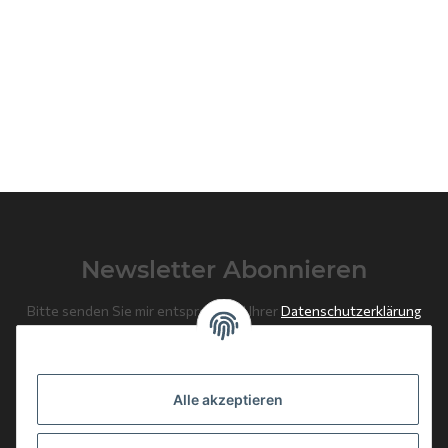
Newsletter Abonnieren
Bitte senden Sie mir entsprechend Ihrer
Datenschutzerklärung
regelmäßig und jederzeit widerruflich Informationen zu Ihrem
Produktsortiment per E-Mail zu.
Alle akzeptieren
Abonnieren
Newsletter Abonnieren