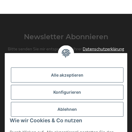
Newsletter Abonnieren
Bitte senden Sie mir entsprechend Ihrer
Datenschutzerklärung
regelmäßig und jederzeit widerruflich Informationen zu Ihrem
Produktsortiment per E-Mail zu.
Alle akzeptieren
Abonnieren
Newsletter Abonnieren
Konfigurieren
News: Monate mit Beiträgen
Ablehnen
Weitere Informationen
Wie wir Cookies & Co nutzen
Gesetzliche Informationen