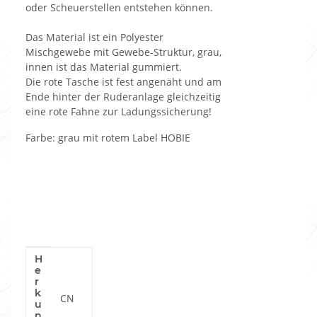
oder Scheuerstellen entstehen können.
Das Material ist ein Polyester
Mischgewebe mit Gewebe-Struktur, grau,
innen ist das Material gummiert.
Die rote Tasche ist fest angenäht und am
Ende hinter der Ruderanlage gleichzeitig
eine rote Fahne zur Ladungssicherung!
Farbe: grau mit rotem Label HOBIE
H
Produkteigenschaft
Wert
e
r
k
CN
u
n