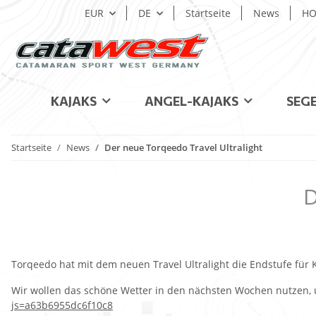
EUR
DE
Startseite
News
HO
KAJAKS
ANGEL-KAJAKS
SEG
Startseite
News
Der neue Torqeedo Travel Ultralight
D
Torqeedo hat mit dem neuen Travel Ultralight die Endstufe für 
Wir wollen das schöne Wetter in den nächsten Wochen nutzen, 
js=a63b6955dc6f10c8