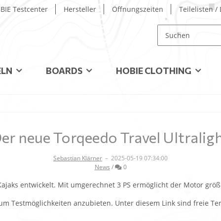
BIE Testcenter
Hersteller
Öffnungszeiten
Teilelisten 
ELN
BOARDS
HOBIE CLOTHING
er neue Torqeedo Travel Ultralig
Sebastian Klärner
–
2025-05-19 07:34:00
Kommentare
News
/
0
Kajaks entwickelt. Mit umgerechnet 3 PS ermöglicht der Motor größ
um Testmöglichkeiten anzubieten. Unter diesem Link sind freie T