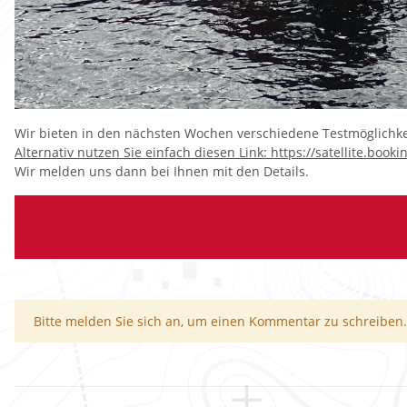
Wir bieten in den nächsten Wochen verschiedene Testmöglichke
Alternativ nutzen Sie einfach diesen Link: https://satellite.bo
Wir melden uns dann bei Ihnen mit den Details.
x
Bitte melden Sie sich an, um einen Kommentar zu schreiben.