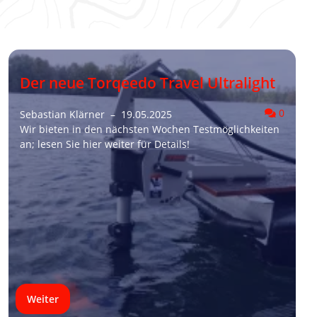
Der neue Torqeedo Travel Ultralight
ntare
Kommen
0
Sebastian Klärner
–
19.05.2025
Wir bieten in den nächsten Wochen Testmöglichkeiten
an; lesen Sie hier weiter für Details!
Weiter