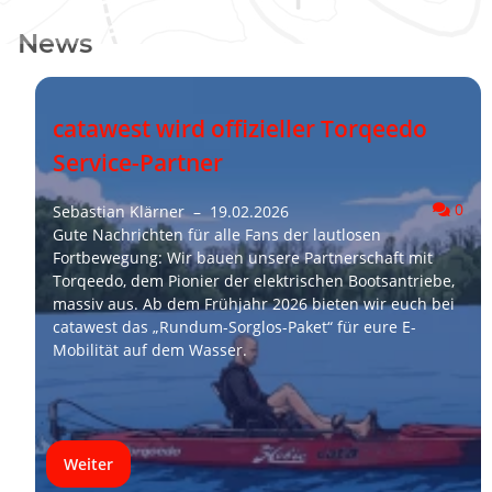
News
catawest wird offizieller Torqeedo
Service-Partner
Komm
0
Sebastian Klärner
–
19.02.2026
Gute Nachrichten für alle Fans der lautlosen
Fortbewegung: Wir bauen unsere Partnerschaft mit
Torqeedo, dem Pionier der elektrischen Bootsantriebe,
massiv aus. Ab dem Frühjahr 2026 bieten wir euch bei
catawest das „Rundum-Sorglos-Paket“ für eure E-
Mobilität auf dem Wasser.
Weiter