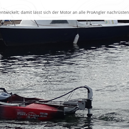
ntwickelt; damit lässt sich der Motor an alle ProAngler nachrüste