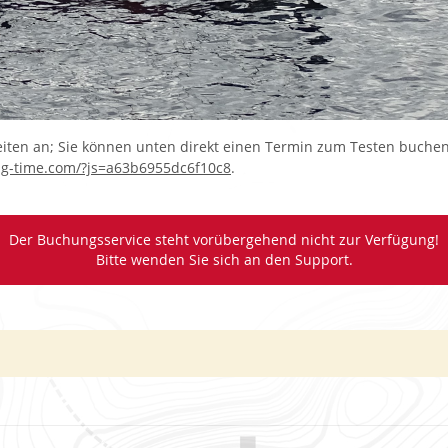
iten an; Sie können unten direkt einen Termin zum Testen buche
oking-time.com/?js=a63b6955dc6f10c8
.