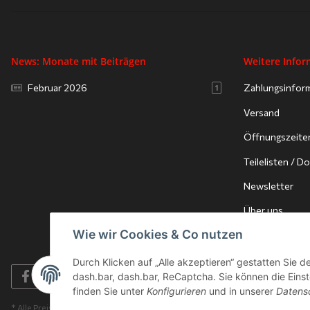
News: Monate mit Beiträgen
Weitere Info
Februar 2026
Zahlungsinfor
1
Versand
Öffnungszeite
Teilelisten / 
Newsletter
Über uns
Wie wir Cookies & Co nutzen
Durch Klicken auf „Alle akzeptieren“ gestatten Sie 
dash.bar, dash.bar, ReCaptcha. Sie können die Einste
finden Sie unter
Konfigurieren
und in unserer
Datens
* Alle Preise inkl. gesetzlicher USt., zzgl.
Versand