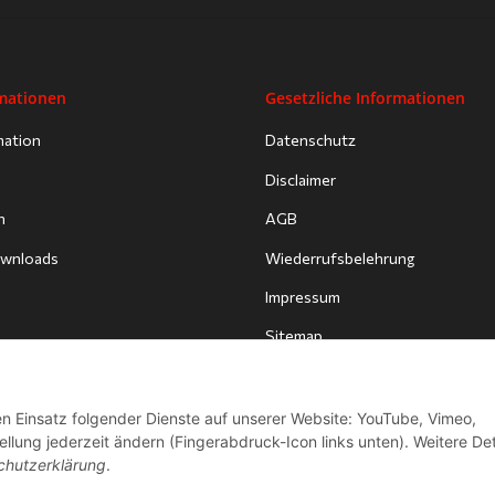
rmationen
Gesetzliche Informationen
mation
Datenschutz
Disclaimer
n
AGB
Downloads
Wiederrufsbelehrung
Impressum
Sitemap
den Einsatz folgender Dienste auf unserer Website: YouTube, Vimeo,
llung jederzeit ändern (Fingerabdruck-Icon links unten). Weitere Det
chutzerklärung
.