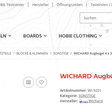
BIE Testcenter
Hersteller
Öffnungszeiten
Teilelisten 
ELN
BOARDS
HOBIE CLOTHING
TZTEILE
BLÖCKE & KLEMMEN
SONSTIGE
WICHARD Augbügel 4 x 
WICHARD Augbü
Artikelnummer:
WI-9201
Kategorie:
SONSTIGE
Hersteller:
Wichard