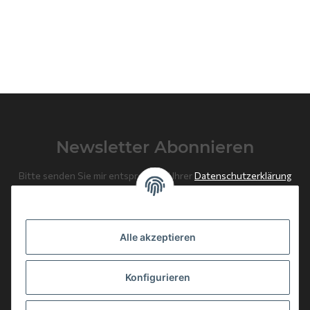
Newsletter Abonnieren
Bitte senden Sie mir entsprechend Ihrer
Datenschutzerklärung
regelmäßig und jederzeit widerruflich Informationen zu Ihrem
Produktsortiment per E-Mail zu.
Alle akzeptieren
Abonnieren
Newsletter Abonnieren
Konfigurieren
News: Monate mit Beiträgen