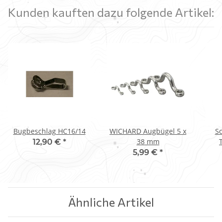
Kunden kauften dazu folgende Artikel:
Bugbeschlag HC16/14
WICHARD Augbügel 5 x
S
38 mm
12,90 €
*
5,99 €
*
Ähnliche Artikel