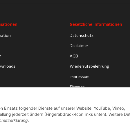
rmationen
Gesetzliche Informationen
mation
Datenschutz
Disclaimer
n
AGB
Downloads
Wiederrufsbelehrung
Impressum
Sitemap
den Einsatz folgender Dienste auf unserer Website: YouTube, Vimeo,
llung jederzeit ändern (Fingerabdruck-Icon links unten). Weitere Det
chutzerklärung
.