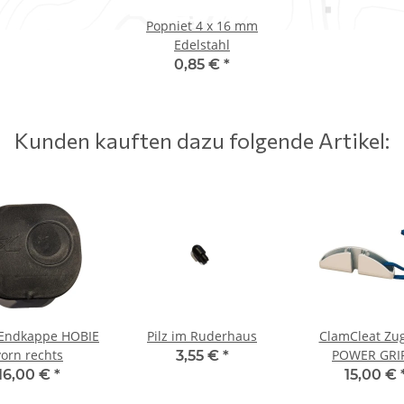
Popniet 4 x 16 mm
Edelstahl
0,85 €
*
Kunden kauften dazu folgende Artikel:
Endkappe HOBIE
Pilz im Ruderhaus
ClamCleat Zug
vorn rechts
POWER GRIP
3,55 €
*
16,00 €
*
15,00 €