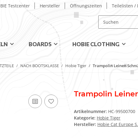
BIE Testcenter
Hersteller
Öffnungszeiten
Teilelisten 
ELN
BOARDS
HOBIE CLOTHING
TZTEILE
NACH BOOTSKLASSE
Hobie Tiger
Trampolin Leinen Schnü
Trampolin Leine
Artikelnummer:
HC-99500700
Kategorie:
Hobie Tiger
Hersteller:
Hobie Cat Europe S