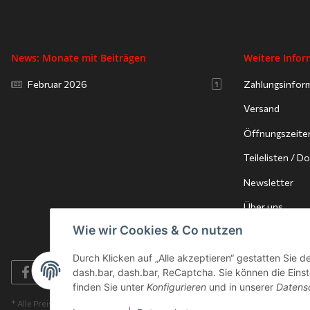
News: Monate mit Beiträgen
Weitere Info
Februar 2026
Zahlungsinfor
1
Versand
Öffnungszeite
Teilelisten / 
Newsletter
Über uns
Wie wir Cookies & Co nutzen
Durch Klicken auf „Alle akzeptieren“ gestatten Sie 
dash.bar, dash.bar, ReCaptcha. Sie können die Einste
finden Sie unter
Konfigurieren
und in unserer
Datens
* Alle Preise inkl. gesetzlicher USt., zzgl.
Versand