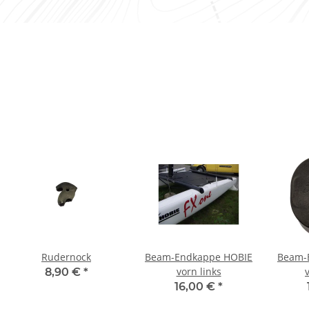
Rudernock
Beam-Endkappe HOBIE
Beam-
vorn links
8,90 €
*
16,00 €
*