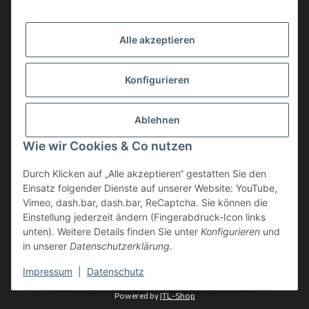
Produktsortiment per E-Mail zu.
Alle akzeptieren
Abonnieren
Newsletter Abonnieren
Konfigurieren
News: Monate mit Beiträgen
Ablehnen
Weitere Informationen
Wie wir Cookies & Co nutzen
Gesetzliche Informationen
Durch Klicken auf „Alle akzeptieren“ gestatten Sie den
Einsatz folgender Dienste auf unserer Website: YouTube,
Vimeo, dash.bar, dash.bar, ReCaptcha. Sie können die
Einstellung jederzeit ändern (Fingerabdruck-Icon links
unten). Weitere Details finden Sie unter
Konfigurieren
und
in unserer
Datenschutzerklärung
.
* Alle Preise inkl. gesetzlicher USt., zzgl.
Versand
Impressum
|
Datenschutz
Powered by
JTL-Shop