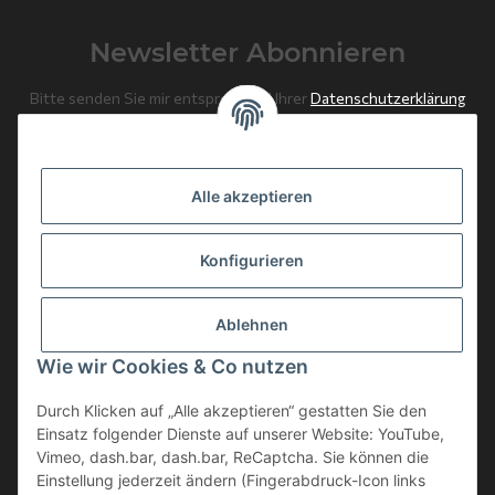
Newsletter Abonnieren
Bitte senden Sie mir entsprechend Ihrer
Datenschutzerklärung
regelmäßig und jederzeit widerruflich Informationen zu Ihrem
Produktsortiment per E-Mail zu.
Alle akzeptieren
Abonnieren
Newsletter Abonnieren
Konfigurieren
News: Monate mit Beiträgen
Ablehnen
Weitere Informationen
Wie wir Cookies & Co nutzen
Gesetzliche Informationen
Durch Klicken auf „Alle akzeptieren“ gestatten Sie den
Einsatz folgender Dienste auf unserer Website: YouTube,
Vimeo, dash.bar, dash.bar, ReCaptcha. Sie können die
Einstellung jederzeit ändern (Fingerabdruck-Icon links