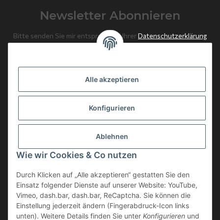
Newsletter Abonnieren
Bitte senden Sie mir entsprechend Ihrer
Datenschutzerklärung
regelmäßig und jederzeit widerruflich Informationen zu Ihrem
Produktsortiment per E-Mail zu.
Alle akzeptieren
Abonnieren
Newsletter Abonnieren
Konfigurieren
News: Monate mit Beiträgen
Ablehnen
Weitere Informationen
Wie wir Cookies & Co nutzen
Gesetzliche Informationen
Durch Klicken auf „Alle akzeptieren“ gestatten Sie den
Einsatz folgender Dienste auf unserer Website: YouTube,
Vimeo, dash.bar, dash.bar, ReCaptcha. Sie können die
Einstellung jederzeit ändern (Fingerabdruck-Icon links
unten). Weitere Details finden Sie unter
Konfigurieren
und