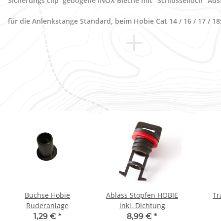
Sicherungs clip gebogene INOX Bleche mit "Schlüsselloch" Au
für die Anlenkstange Standard, beim Hobie Cat 14 / 16 / 17 / 18
Buchse Hobie
Ablass Stopfen HOBIE
Tr
Ruderanlage
inkl. Dichtung
1,29 €
*
8,99 €
*