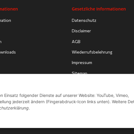
rmationen
Gesetzliche Informationen
mation
Datenschutz
Disclaimer
n
AGB
Downloads
Wiederrufsbelehrung
Impressum
Sitemap
den Einsatz folgender Dienste auf unserer Website: YouTube, Vimeo,
llung jederzeit ändern (Fingerabdruck-Icon links unten). Weitere Det
chutzerklärung
.