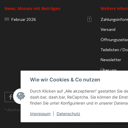
News: Monate mit Beiträgen
Weitere Info
Februar 2026
Zahlungsinfor
1
Versand
Öffnungszeite
Teilelisten / 
Newsletter
Über uns
Wie wir Cookies & Co nutzen
Durch Klicken auf „Alle akzeptieren“ gestatten Sie 
dash.bar, dash.bar, ReCaptcha. Sie können die Einste
finden Sie unter
Konfigurieren
und in unserer
Datens
* Alle Preise inkl. gesetzlicher USt., zzgl.
Versand
Impressum
|
Datenschutz