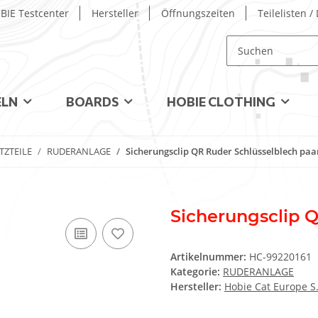
BIE Testcenter
Hersteller
Öffnungszeiten
Teilelisten 
ELN
BOARDS
HOBIE CLOTHING
TZTEILE
RUDERANLAGE
Sicherungsclip QR Ruder Schlüsselblech paa
Sicherungsclip 
Artikelnummer:
HC-99220161
Kategorie:
RUDERANLAGE
Hersteller:
Hobie Cat Europe S