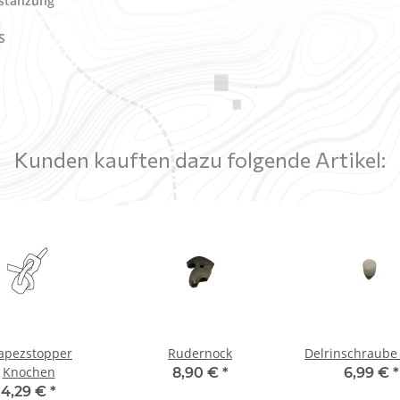
sstanzung
S
Kunden kauften dazu folgende Artikel:
apezstopper
Rudernock
Delrinschraube
Knochen
8,90 €
*
6,99 €
*
4,29 €
*