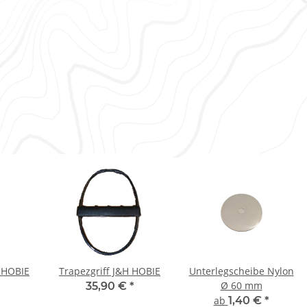
 HOBIE
Trapezgriff J&H HOBIE
Unterlegscheibe Nylon
Ø 60 mm
35,90 €
*
ab
1,40 €
*