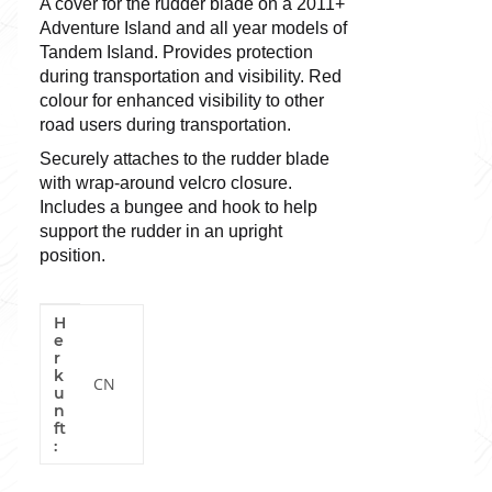
A cover for the rudder blade on a 2011+
Adventure Island and all year models of
Tandem Island. Provides protection
during transportation and visibility. Red
colour for enhanced visibility to other
road users during transportation.
Securely attaches to the rudder blade
with wrap-around velcro closure.
Includes a bungee and hook to help
support the rudder in an upright
position.
H
Produkteigenschaft
Wert
e
r
k
CN
u
n
ft
: