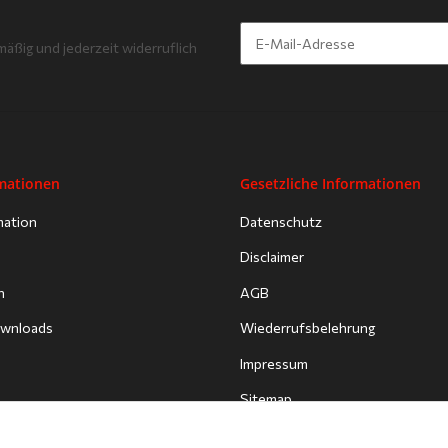
mäßig und jederzeit widerruflich
Newsletter Abonnieren
rmationen
Gesetzliche Informationen
mation
Datenschutz
Disclaimer
n
AGB
Downloads
Wiederrufsbelehrung
Impressum
Sitemap