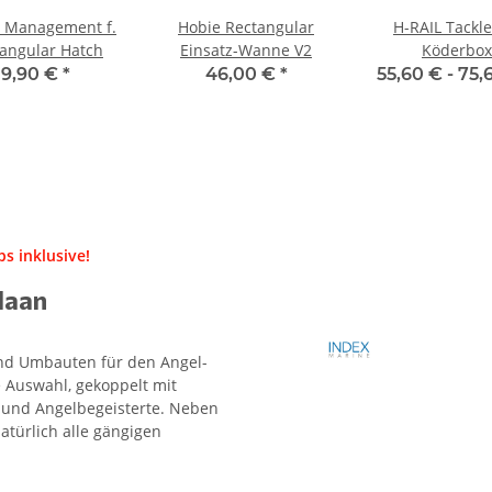
e Management f.
Hobie Rectangular
H-RAIL Tackle
angular Hatch
Einsatz-Wanne V2
Köderbox
9,90 €
*
46,00 €
*
55,60 € -
75,
s inklusive!
Haan
 und Umbauten für den Angel-
 Auswahl, gekoppelt mit
- und Angelbegeisterte. Neben
atürlich alle gängigen