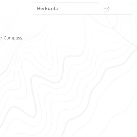
Produkteigenschaft
Wert
Herkunft:
HK
er Compass,