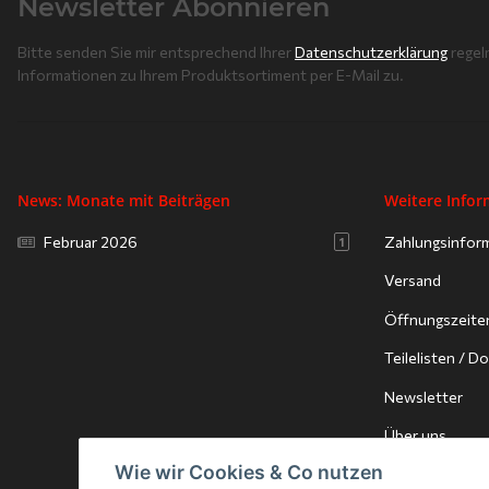
Newsletter Abonnieren
Bitte senden Sie mir entsprechend Ihrer
Datenschutzerklärung
regel
Informationen zu Ihrem Produktsortiment per E-Mail zu.
News: Monate mit Beiträgen
Weitere Info
Februar 2026
Zahlungsinfor
1
Versand
Öffnungszeite
Teilelisten / 
Newsletter
Über uns
Wie wir Cookies & Co nutzen