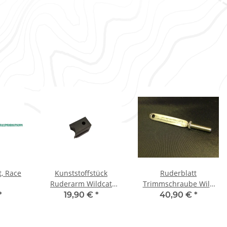
t, Race
Kunststoffstück
Ruderblatt
Ruderarm Wildcat
Trimmschraube Wild
unten
Cat V2
*
19,90 €
*
40,90 €
*