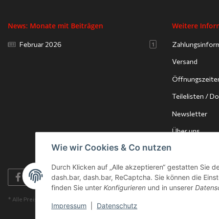
News: Monate mit Beiträgen
Weitere Info
Februar 2026
Zahlungsinfor
1
Versand
Öffnungszeite
Teilelisten / 
Newsletter
Über uns
Wie wir Cookies & Co nutzen
Durch Klicken auf „Alle akzeptieren“ gestatten Sie 
dash.bar, dash.bar, ReCaptcha. Sie können die Einste
finden Sie unter
Konfigurieren
und in unserer
Datens
* Alle Preise inkl. gesetzlicher USt., zzgl.
Versand
Impressum
|
Datenschutz