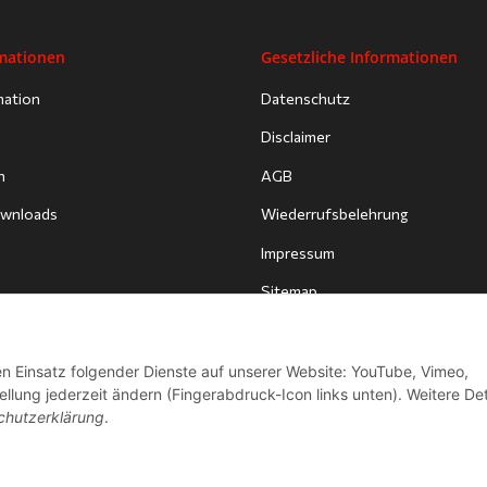
rmationen
Gesetzliche Informationen
mation
Datenschutz
Disclaimer
n
AGB
Downloads
Wiederrufsbelehrung
Impressum
Sitemap
den Einsatz folgender Dienste auf unserer Website: YouTube, Vimeo,
llung jederzeit ändern (Fingerabdruck-Icon links unten). Weitere Det
chutzerklärung
.