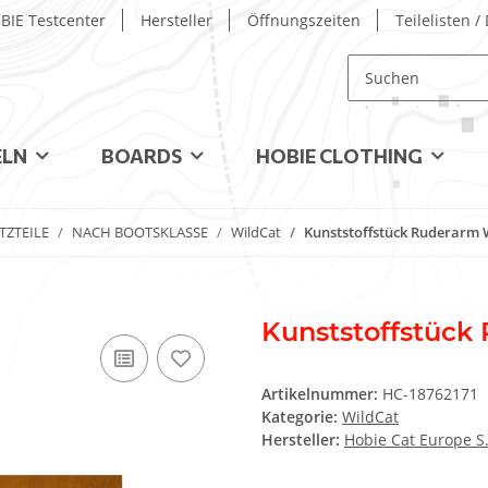
BIE Testcenter
Hersteller
Öffnungszeiten
Teilelisten 
ELN
BOARDS
HOBIE CLOTHING
TZTEILE
NACH BOOTSKLASSE
WildCat
Kunststoffstück Ruderarm W
Kunststoffstück 
Artikelnummer:
HC-18762171
Kategorie:
WildCat
Hersteller:
Hobie Cat Europe S