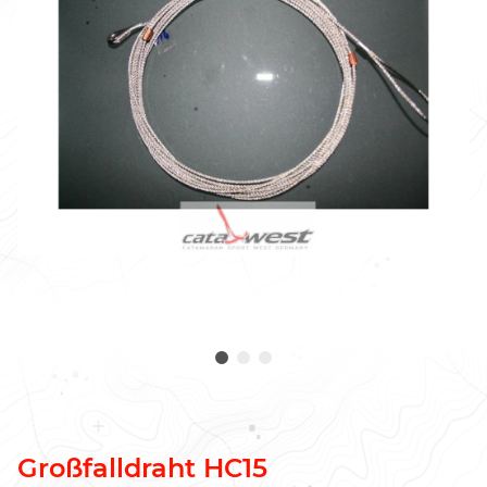
Großfalldraht HC15