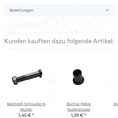
Bewertungen
Kunden kauften dazu folgende Artikel:
Maststell Schraube m
Buchse Hobie
Kl
Mutter
Ruderanlage
1,45 €
*
1,29 €
*