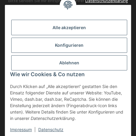
Bitte senden Sie mir entsprechend Ihrer
Datenschutzerklärung
regelmäßig und jederzeit widerruflich Informationen zu Ihrem
Produktsortiment per E-Mail zu.
Alle akzeptieren
Abonnieren
Newsletter Abonnieren
Konfigurieren
News: Monate mit Beiträgen
Ablehnen
Weitere Informationen
Wie wir Cookies & Co nutzen
Gesetzliche Informationen
Durch Klicken auf „Alle akzeptieren“ gestatten Sie den
Einsatz folgender Dienste auf unserer Website: YouTube,
Vimeo, dash.bar, dash.bar, ReCaptcha. Sie können die
Einstellung jederzeit ändern (Fingerabdruck-Icon links
unten). Weitere Details finden Sie unter
Konfigurieren
und
in unserer
Datenschutzerklärung
.
* Alle Preise inkl. gesetzlicher USt., zzgl.
Versand
Impressum
|
Datenschutz