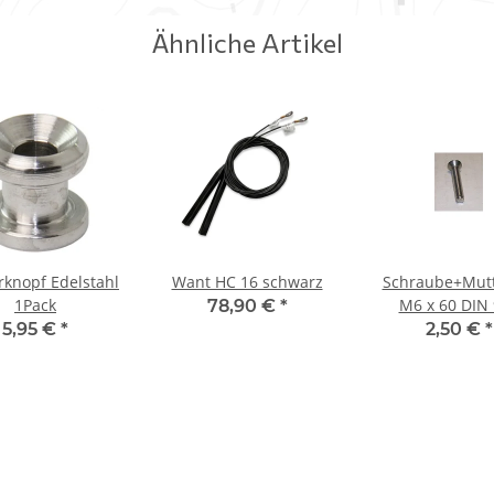
Ähnliche Artikel
knopf Edelstahl
Want HC 16 schwarz
Schraube+Mutt
1Pack
M6 x 60 DIN
78,90 €
*
Edelstahl
5,95 €
*
2,50 €
*