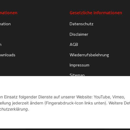
rmationen
Gesetzliche Informationen
mation
Datenschutz
Disclaimer
n
AGB
Downloads
Wiederrufsbelehrung
Impressum
Sitemap
den Einsatz folgender Dienste auf unserer Website: YouTube, Vimeo,
llung jederzeit ändern (Fingerabdruck-Icon links unten). Weitere Det
chutzerklärung
.