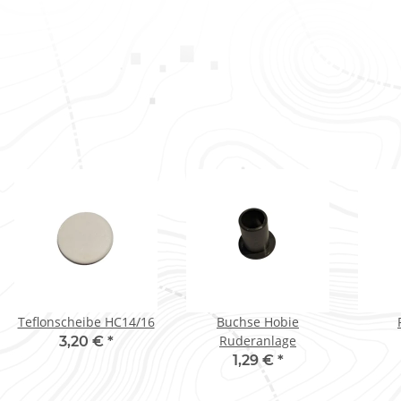
Teflonscheibe HC14/16
Buchse Hobie
Ruderanlage
3,20 €
*
1,29 €
*