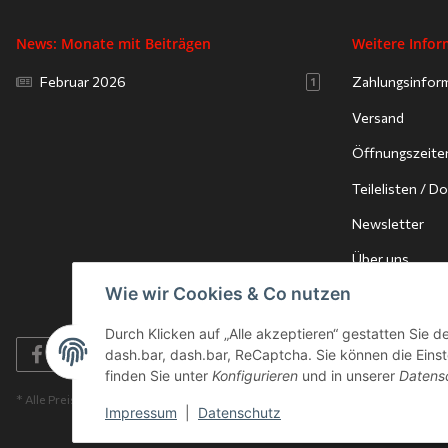
News: Monate mit Beiträgen
Weitere Info
Februar 2026
Zahlungsinfor
1
Versand
Öffnungszeite
Teilelisten / 
Newsletter
Über uns
Wie wir Cookies & Co nutzen
Durch Klicken auf „Alle akzeptieren“ gestatten Sie 
dash.bar, dash.bar, ReCaptcha. Sie können die Einste
finden Sie unter
Konfigurieren
und in unserer
Datens
* Alle Preise inkl. gesetzlicher USt., zzgl.
Versand
Impressum
|
Datenschutz