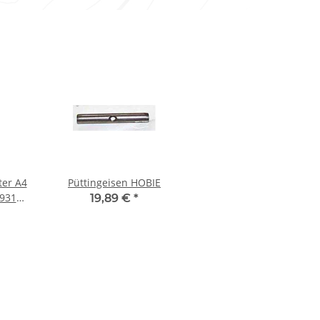
er A4
Püttingeisen HOBIE
 931
19,89 €
*