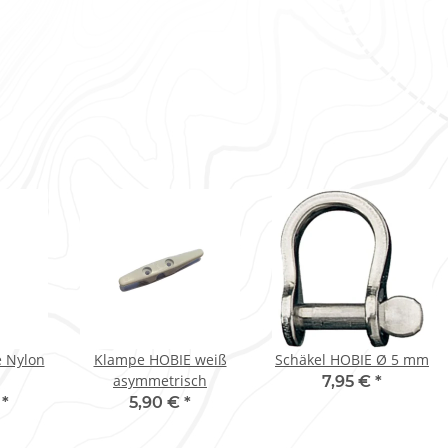
e Nylon
Klampe HOBIE weiß
Schäkel HOBIE Ø 5 mm
asymmetrisch
7,95 €
*
€
*
5,90 €
*